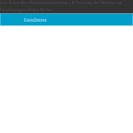
Zum Ändern Ihrer Datenschutzeinstellung, z.B. Erteilung oder Widerruf von
Einwilligungen, klicken Sie hier:
Einstellungen