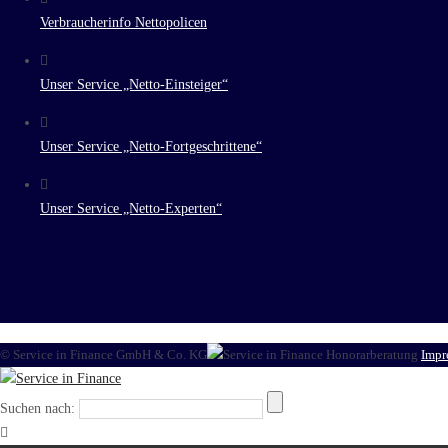
Verbraucherinfo Nettopolicen
Unser Service „Netto-Einsteiger“
Unser Service „Netto-Fortgeschrittene“
Unser Service „Netto-Experten“
© Service in Finance GmbH & Co. KG
Impr
Suchen nach: