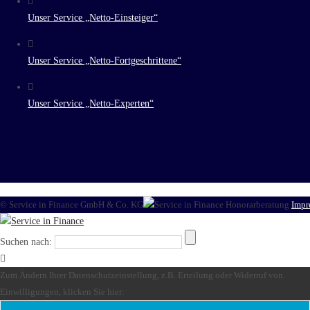
Unser Service „Netto-Einsteiger“
Unser Service „Netto-Fortgeschrittene“
Unser Service „Netto-Experten“
© Service in Finance GmbH & Co. KG
Impr
Suchen nach:
Zum Ändern Ihrer Datenschutzeinstellung, z.B. Erteilung oder Widerruf von
Einwilligungen, klicken Sie hier: