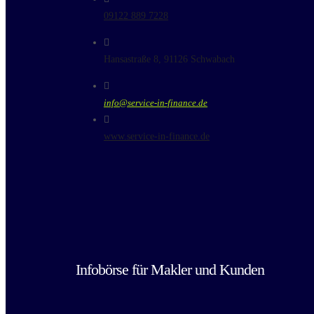
09122 889 7228
Hansastraße 8, 91126 Schwabach
info@service-in-finance.de
www.service-in-finance.de
Infobörse für Makler und Kunden