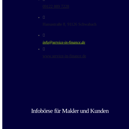
09122 889 7228
Hansastraße 8, 91126 Schwabach
info@service-in-finance.de
www.service-in-finance.de
Infobörse für Makler und Kunden